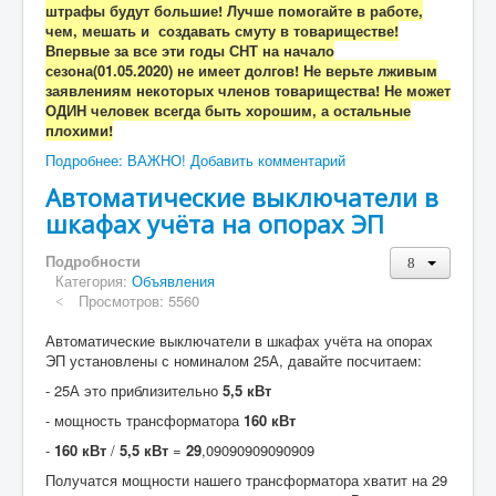
штрафы будут большие! Лучше помогайте в работе,
чем, мешать и создавать смуту в товариществе!
Впервые за все эти годы СНТ на начало
сезона(01.05.2020) не имеет долгов! Не верьте лживым
заявлениям некоторых членов товарищества! Не может
ОДИН человек всегда быть хорошим, а остальные
плохими!
Подробнее: ВАЖНО!
Добавить комментарий
Автоматические выключатели в
шкафах учёта на опорах ЭП
Подробности
Категория:
Объявления
Просмотров: 5560
Автоматические выключатели в шкафах учёта на опорах
ЭП установлены с номиналом 25А, давайте посчитаем:
- 25А это приблизительно
5,5 кВт
- мощность трансформатора
160 кВт
-
160 кВт
/
5,5 кВт
=
29
,09090909090909
Получатся мощности нашего трансформатора хватит на 29