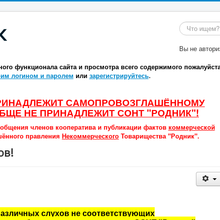
к
Поиск
Вы не автори
ного функционала сайта и просмотра всего содержимого пожалуйст
оим логином и паролем
или
зарегистрируйтесь
.
ПРИНАДЛЕЖИТ САМОПРОВОЗГЛАШЁННОМУ
БЩЕ НЕ ПРИНАДЛЕЖИТ СОНТ "РОДНИК"!
 общения членов кооператива и публикации фактов
коммерческой
шённого правления
Некоммерческого
Товарищества "Родник".
ов!
различных слухов не соответствующих