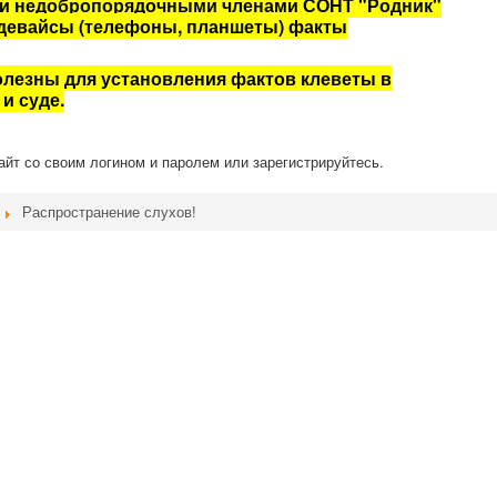
ми
недобропорядочными
членами СОНТ "Родник"
 девайсы (телефоны, планшеты) факты
олезны для установления фактов клеветы в
и суде.
сайт со своим логином и паролем или зарегистрируйтесь.
Распространение слухов!